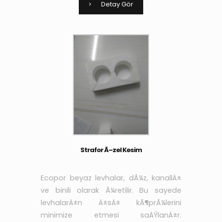
yapÄ±ÅŸtÄ±rÄ±cÄ± ve sÄ±vanÄ±n
Detay Gör
aderans niteliÄŸi arttÄ±rÄ±larak yÃ¼k
Strafor Ã–zel Kesim
Ecopor beyaz levhalar, dÃ¼z, kanallÄ±
ve binili olarak Ã¼retilir. Bu sayede
levhalarÄ±n Ä±sÄ± kÃ¶prÃ¼lerini
minimize etmesi saÄŸlanÄ±r.