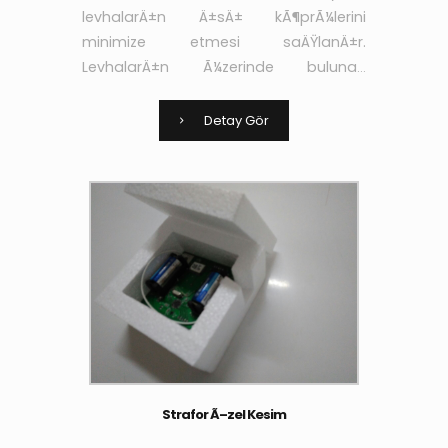
levhalarÄ±n Ä±sÄ± kÃ¶prÃ¼lerini
minimize etmesi saÄŸlanÄ±r.
LevhalarÄ±n Ã¼zerinde bulunan
kanallar sayesinde de
yapÄ±ÅŸtÄ±rÄ±cÄ± ve sÄ±vanÄ±n
Detay Gör
aderans niteliÄŸi arttÄ±rÄ±larak yÃ¼k
Strafor Ã–zel Kesim