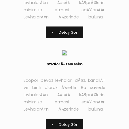
levhalarÄ±n Ä±sÄ± kÃ¶prÃ¼lerini
minimize etmesi saÄŸlanÄ±r.
LevhalarÄ±n Ã¼zerinde bulunan
kanallar sayesinde de
yapÄ±ÅŸtÄ±rÄ±cÄ± ve sÄ±vanÄ±n
Detay Gör
aderans niteliÄŸi arttÄ±rÄ±larak yÃ¼k
Strafor Ã–zel Kesim
Ecopor beyaz levhalar, dÃ¼z, kanallÄ±
ve binili olarak Ã¼retilir. Bu sayede
levhalarÄ±n Ä±sÄ± kÃ¶prÃ¼lerini
minimize etmesi saÄŸlanÄ±r.
LevhalarÄ±n Ã¼zerinde bulunan
kanallar sayesinde de
yapÄ±ÅŸtÄ±rÄ±cÄ± ve sÄ±vanÄ±n
Detay Gör