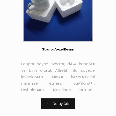
Strafor Ã–zel Kesim
Ecopor beyaz levhalar, dÃ¼z, kanallÄ±
ve binili olarak Ã¼retilir. Bu sayede
levhalarÄ±n Ä±sÄ± kÃ¶prÃ¼lerini
minimize etmesi saÄŸlanÄ±r.
LevhalarÄ±n Ã¼zerinde bulunan
kanallar sayesinde de
yapÄ±ÅŸtÄ±rÄ±cÄ± ve sÄ±vanÄ±n
Detay Gör
aderans niteliÄŸi arttÄ±rÄ±larak yÃ¼k