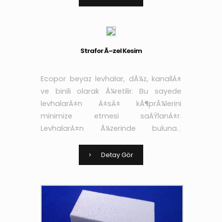
aderans niteliÄŸi arttÄ±rÄ±larak yÃ¼k
Strafor Ã–zel Kesim
Ecopor beyaz levhalar, dÃ¼z, kanallÄ±
ve binili olarak Ã¼retilir. Bu sayede
levhalarÄ±n Ä±sÄ± kÃ¶prÃ¼lerini
minimize etmesi saÄŸlanÄ±r.
LevhalarÄ±n Ã¼zerinde bulunan
kanallar sayesinde de
yapÄ±ÅŸtÄ±rÄ±cÄ± ve sÄ±vanÄ±n
Detay Gör
aderans niteliÄŸi arttÄ±rÄ±larak yÃ¼k