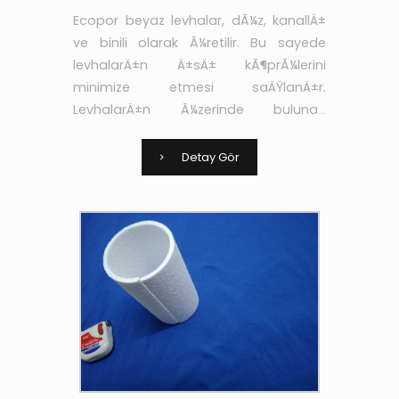
Ecopor beyaz levhalar, dÃ¼z, kanallÄ±
ve binili olarak Ã¼retilir. Bu sayede
levhalarÄ±n Ä±sÄ± kÃ¶prÃ¼lerini
minimize etmesi saÄŸlanÄ±r.
LevhalarÄ±n Ã¼zerinde bulunan
kanallar sayesinde de
yapÄ±ÅŸtÄ±rÄ±cÄ± ve sÄ±vanÄ±n
Detay Gör
aderans niteliÄŸi arttÄ±rÄ±larak yÃ¼k