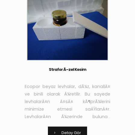
Strafor Ã–zel Kesim
Ecopor beyaz levhalar, dÃ¼z, kanallÄ±
ve binili olarak Ã¼retilir. Bu sayede
levhalarÄ±n Ä±sÄ± kÃ¶prÃ¼lerini
minimize etmesi saÄŸlanÄ±r.
LevhalarÄ±n Ã¼zerinde bulunan
kanallar sayesinde de
yapÄ±ÅŸtÄ±rÄ±cÄ± ve sÄ±vanÄ±n
Detay Gör