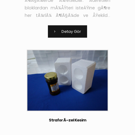
Ã¶lÃ§Ã¼lerde Ã¼retilebilir. Ãœretilen
bloklardan mÃ¼ÅŸteri isteÄŸine gÃ¶re
her tÃ¼rlÃ¼ Ã¶lÃ§Ã¼de ve ÅŸekilde
Ã¼retim yapÄ±labilmektedir.
Detay Gör
Strafor Ã–zel Kesim