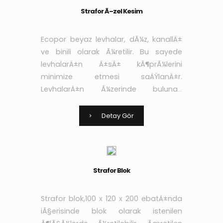
Strafor Ã–zel Kesim
Ecopor beyaz levhalar, dÃ¼z, kanallÄ±
ve binili olarak Ã¼retilir. Bu sayede
levhalarÄ±n Ä±sÄ± kÃ¶prÃ¼lerini
minimize etmesi saÄŸlanÄ±r.
LevhalarÄ±n Ã¼zerinde bulunan
kanallar sayesinde de
yapÄ±ÅŸtÄ±rÄ±cÄ± ve sÄ±vanÄ±n
Detay Gör
aderans niteliÄŸi arttÄ±rÄ±larak yÃ¼k
Strafor Blok
Strafor blok,100 x 120 x 200 ebatÄ±nda
iÃ§erisinde blok olarak istenilen