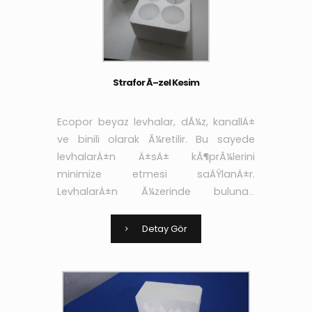
Strafor Ã–zel Kesim
Ecopor beyaz levhalar, dÃ¼z, kanallÄ±
ve binili olarak Ã¼retilir. Bu sayede
levhalarÄ±n Ä±sÄ± kÃ¶prÃ¼lerini
minimize etmesi saÄŸlanÄ±r.
LevhalarÄ±n Ã¼zerinde bulunan
kanallar sayesinde de
yapÄ±ÅŸtÄ±rÄ±cÄ± ve sÄ±vanÄ±n
Detay Gör
aderans niteliÄŸi arttÄ±rÄ±larak yÃ¼k