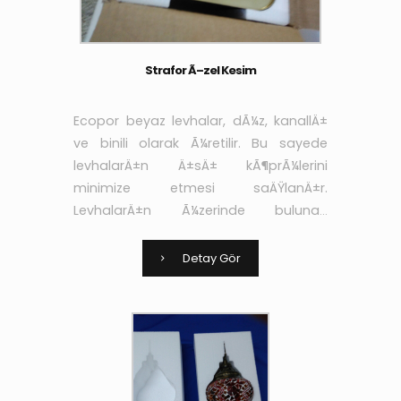
Strafor Ã–zel Kesim
Ecopor beyaz levhalar, dÃ¼z, kanallÄ±
ve binili olarak Ã¼retilir. Bu sayede
levhalarÄ±n Ä±sÄ± kÃ¶prÃ¼lerini
minimize etmesi saÄŸlanÄ±r.
LevhalarÄ±n Ã¼zerinde bulunan
kanallar sayesinde de
yapÄ±ÅŸtÄ±rÄ±cÄ± ve sÄ±vanÄ±n
Detay Gör
aderans niteliÄŸi arttÄ±rÄ±larak yÃ¼k