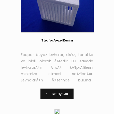
Strafor Ã–zel Kesim
Ecopor beyaz levhalar, dÃ¼z, kanallÄ±
ve binili olarak Ã¼retilir. Bu sayede
levhalarÄ±n Ä±sÄ± kÃ¶prÃ¼lerini
minimize etmesi saÄŸlanÄ±r.
LevhalarÄ±n Ã¼zerinde bulunan
kanallar sayesinde de
yapÄ±ÅŸtÄ±rÄ±cÄ± ve sÄ±vanÄ±n
Detay Gör
aderans niteliÄŸi arttÄ±rÄ±larak yÃ¼k