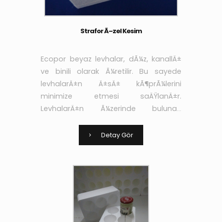
Strafor Ã–zel Kesim
Ecopor beyaz levhalar, dÃ¼z, kanallÄ±
ve binili olarak Ã¼retilir. Bu sayede
levhalarÄ±n Ä±sÄ± kÃ¶prÃ¼lerini
minimize etmesi saÄŸlanÄ±r.
LevhalarÄ±n Ã¼zerinde bulunan
kanallar sayesinde de
yapÄ±ÅŸtÄ±rÄ±cÄ± ve sÄ±vanÄ±n
Detay Gör
aderans niteliÄŸi arttÄ±rÄ±larak yÃ¼k