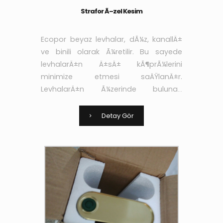
Strafor Ã–zel Kesim
Ecopor beyaz levhalar, dÃ¼z, kanallÄ±
ve binili olarak Ã¼retilir. Bu sayede
levhalarÄ±n Ä±sÄ± kÃ¶prÃ¼lerini
minimize etmesi saÄŸlanÄ±r.
LevhalarÄ±n Ã¼zerinde bulunan
kanallar sayesinde de
yapÄ±ÅŸtÄ±rÄ±cÄ± ve sÄ±vanÄ±n
Detay Gör
aderans niteliÄŸi arttÄ±rÄ±larak yÃ¼k