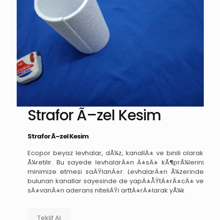
Strafor Ã–zel Kesim
Strafor Ã–zel Kesim
Ecopor beyaz levhalar, dÃ¼z, kanallÄ± ve binili olarak
Ã¼retilir. Bu sayede levhalarÄ±n Ä±sÄ± kÃ¶prÃ¼lerini
minimize etmesi saÄŸlanÄ±r. LevhalarÄ±n Ã¼zerinde
bulunan kanallar sayesinde de yapÄ±ÅŸtÄ±rÄ±cÄ± ve
sÄ±vanÄ±n aderans niteliÄŸi arttÄ±rÄ±larak yÃ¼k
Teklif Al