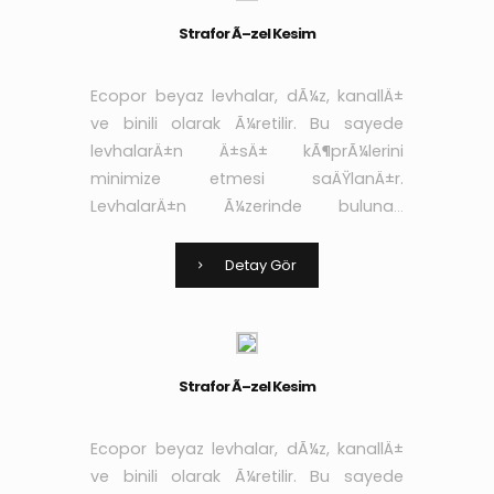
Strafor Ã–zel Kesim
Ecopor beyaz levhalar, dÃ¼z, kanallÄ±
ve binili olarak Ã¼retilir. Bu sayede
levhalarÄ±n Ä±sÄ± kÃ¶prÃ¼lerini
minimize etmesi saÄŸlanÄ±r.
LevhalarÄ±n Ã¼zerinde bulunan
kanallar sayesinde de
yapÄ±ÅŸtÄ±rÄ±cÄ± ve sÄ±vanÄ±n
Detay Gör
aderans niteliÄŸi arttÄ±rÄ±larak yÃ¼k
Strafor Ã–zel Kesim
Ecopor beyaz levhalar, dÃ¼z, kanallÄ±
ve binili olarak Ã¼retilir. Bu sayede