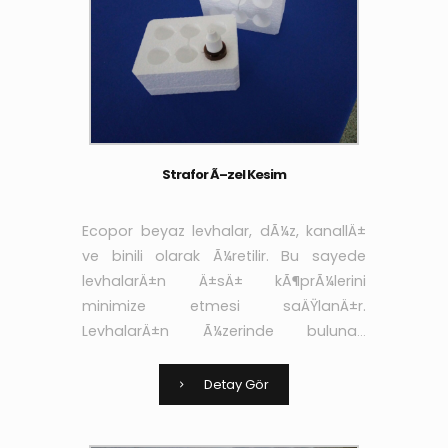
Strafor Ã–zel Kesim
Ecopor beyaz levhalar, dÃ¼z, kanallÄ±
ve binili olarak Ã¼retilir. Bu sayede
levhalarÄ±n Ä±sÄ± kÃ¶prÃ¼lerini
minimize etmesi saÄŸlanÄ±r.
LevhalarÄ±n Ã¼zerinde bulunan
kanallar sayesinde de
yapÄ±ÅŸtÄ±rÄ±cÄ± ve sÄ±vanÄ±n
Detay Gör
aderans niteliÄŸi arttÄ±rÄ±larak yÃ¼k