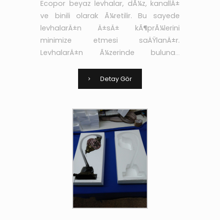
Ecopor beyaz levhalar, dÃ¼z, kanallÄ±
ve binili olarak Ã¼retilir. Bu sayede
levhalarÄ±n Ä±sÄ± kÃ¶prÃ¼lerini
minimize etmesi saÄŸlanÄ±r.
LevhalarÄ±n Ã¼zerinde bulunan
kanallar sayesinde de
yapÄ±ÅŸtÄ±rÄ±cÄ± ve sÄ±vanÄ±n
Detay Gör
aderans niteliÄŸi arttÄ±rÄ±larak yÃ¼k