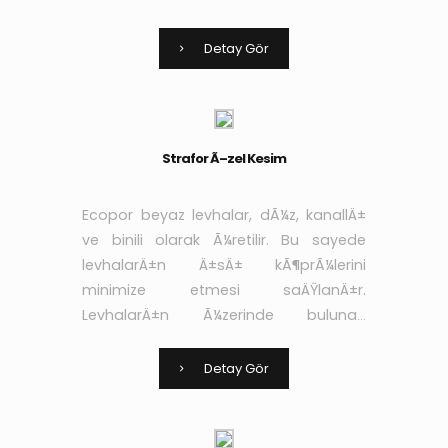
kanallar sayesinde de
yapÄ±ÅŸtÄ±rÄ±cÄ± ve sÄ±vanÄ±n
Detay Gör
aderans niteliÄŸi arttÄ±rÄ±larak yÃ¼k
Strafor Ã–zel Kesim
Ecopor beyaz levhalar, dÃ¼z, kanallÄ±
ve binili olarak Ã¼retilir. Bu sayede
levhalarÄ±n Ä±sÄ± kÃ¶prÃ¼lerini
minimize etmesi saÄŸlanÄ±r.
LevhalarÄ±n Ã¼zerinde bulunan
kanallar sayesinde de
yapÄ±ÅŸtÄ±rÄ±cÄ± ve sÄ±vanÄ±n
Detay Gör
aderans niteliÄŸi arttÄ±rÄ±larak yÃ¼k