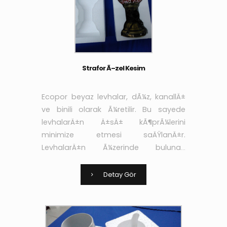
Strafor Ã–zel Kesim
Ecopor beyaz levhalar, dÃ¼z, kanallÄ±
ve binili olarak Ã¼retilir. Bu sayede
levhalarÄ±n Ä±sÄ± kÃ¶prÃ¼lerini
minimize etmesi saÄŸlanÄ±r.
LevhalarÄ±n Ã¼zerinde bulunan
kanallar sayesinde de
yapÄ±ÅŸtÄ±rÄ±cÄ± ve sÄ±vanÄ±n
Detay Gör
aderans niteliÄŸi arttÄ±rÄ±larak yÃ¼k