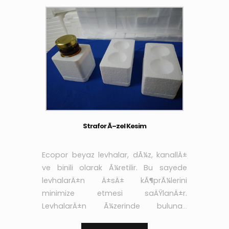
Strafor Ã–zel Kesim
Ecopor beyaz levhalar, dÃ¼z, kanallÄ±
ve binili olarak Ã¼retilir. Bu sayede
levhalarÄ±n Ä±sÄ± kÃ¶prÃ¼lerini
minimize etmesi saÄŸlanÄ±r.
LevhalarÄ±n Ã¼zerinde bulunan
kanallar sayesinde de