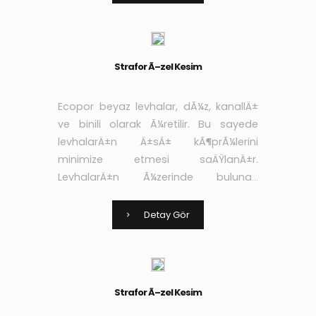
aderans niteliÄŸi arttÄ±rÄ±larak yÃ¼k
Strafor Ã–zel Kesim
Ecopor beyaz levhalar, dÃ¼z, kanallÄ±
ve binili olarak Ã¼retilir. Bu sayede
levhalarÄ±n Ä±sÄ± kÃ¶prÃ¼lerini
minimize etmesi saÄŸlanÄ±r.
LevhalarÄ±n Ã¼zerinde bulunan
kanallar sayesinde de
yapÄ±ÅŸtÄ±rÄ±cÄ± ve sÄ±vanÄ±n
Detay Gör
aderans niteliÄŸi arttÄ±rÄ±larak yÃ¼k
Strafor Ã–zel Kesim