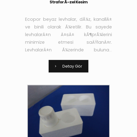
Strafor Ã–zel Kesim
Ecopor beyaz levhalar, dÃ¼z, kanallÄ±
ve binili olarak Ã¼retilir. Bu sayede
levhalarÄ±n Ä±sÄ± kÃ¶prÃ¼lerini
minimize etmesi saÄŸlanÄ±r.
LevhalarÄ±n Ã¼zerinde bulunan
kanallar sayesinde de
yapÄ±ÅŸtÄ±rÄ±cÄ± ve sÄ±vanÄ±n
Detay Gör
aderans niteliÄŸi arttÄ±rÄ±larak yÃ¼k