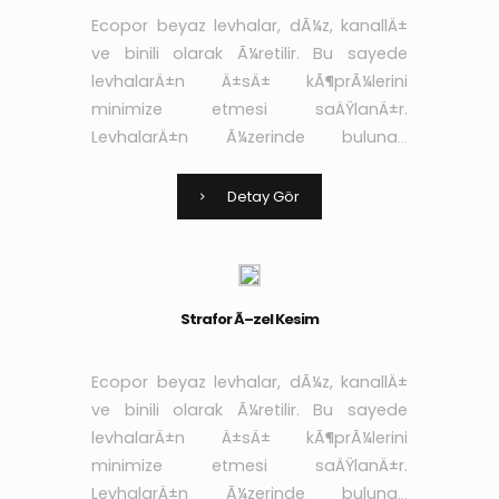
Ecopor beyaz levhalar, dÃ¼z, kanallÄ±
ve binili olarak Ã¼retilir. Bu sayede
levhalarÄ±n Ä±sÄ± kÃ¶prÃ¼lerini
minimize etmesi saÄŸlanÄ±r.
LevhalarÄ±n Ã¼zerinde bulunan
kanallar sayesinde de
yapÄ±ÅŸtÄ±rÄ±cÄ± ve sÄ±vanÄ±n
Detay Gör
aderans niteliÄŸi arttÄ±rÄ±larak yÃ¼k
Strafor Ã–zel Kesim
Ecopor beyaz levhalar, dÃ¼z, kanallÄ±
ve binili olarak Ã¼retilir. Bu sayede
levhalarÄ±n Ä±sÄ± kÃ¶prÃ¼lerini
minimize etmesi saÄŸlanÄ±r.
LevhalarÄ±n Ã¼zerinde bulunan