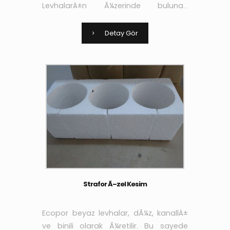
LevhalarÄ±n Ã¼zerinde bulunan
kanallar sayesinde de
yapÄ±ÅŸtÄ±rÄ±cÄ± ve sÄ±vanÄ±n
Detay Gör
aderans niteliÄŸi arttÄ±rÄ±larak yÃ¼k
Strafor Ã–zel Kesim
Ecopor beyaz levhalar, dÃ¼z, kanallÄ±
ve binili olarak Ã¼retilir. Bu sayede